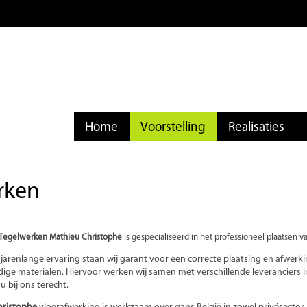
Home
Voorstelling
Realisaties
rken
 Tegelwerken Mathieu Christophe
is gespecialiseerd in het professioneel plaatsen v
jarenlange ervaring staan wij garant voor een correcte plaatsing en afwerk
ge materialen. Hiervoor werken wij samen met verschillende leveranciers in 
u bij ons terecht.
hristophe
vloerafwerking is werkzaam over gans België in zowel privésector