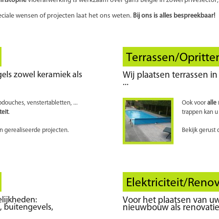
eciale wensen of projecten laat het ons weten.
Bij ons is alles bespreekbaar!
Terrassen/Opritte
gels zowel keramiek als
Wij plaatsen terrassen in
...
ouches, venstertabletten, ...
Ook voor
alle
teit
.
trappen kan u 
n gerealiseerde projecten.
Bekijk gerust
Elektriciteit/Reno
lijkheden:
Voor het plaatsen van uw 
 buitengevels,
nieuwbouw als renovatie 